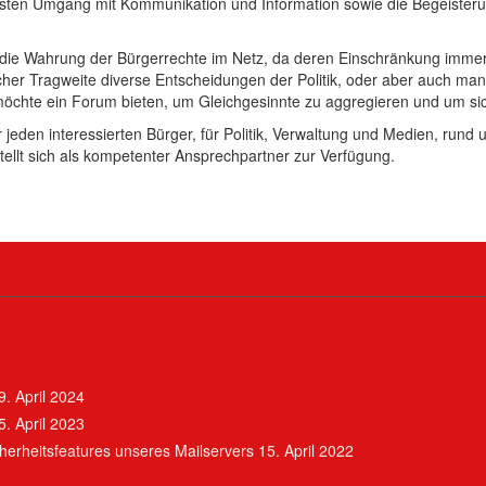
en Umgang mit Kommunikation und Information sowie die Begeisterung
 die Wahrung der Bürgerrechte im Netz, da deren Einschränkung immer 
lcher Tragweite diverse Entscheidungen der Politik, oder aber auch manc
 möchte ein Forum bieten, um Gleichgesinnte zu aggregieren und um sic
 für jeden interessierten Bürger, für Politik, Verwaltung und Medien, 
ellt sich als kompetenter Ansprechpartner zur Verfügung.
9. April 2024
5. April 2023
erheitsfeatures unseres Mailservers
15. April 2022