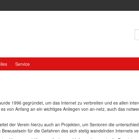
S
n
lles
Service
wurde 1996 gegründet, um das Internet zu verbreiten und es allen inte
r es von Anfang an ein wichtiges Anliegen von an-netz, auch das not
itet der Verein hierzu auch an Projekten, um Senioren die unterschie
in Bewusstsein für die Gefahren des sich stetig wandelnden Internets v