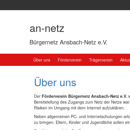
Springe
Zum
zum
Hauptmenü
Inhalt
springen
an-netz
Bürgernetz Ansbach-Netz e.V.
Über uns
Förderverein
Trägerverein
Aktue
Über uns
Der
Förderverein Bürgernetz Ansbach-Netz e.V.
Bereitstellung des Zugangs zum Netz der Netze wa
Risiken im Umgang mit dem Internet aufzuklären.
Neben allgemeinen PC- und Internetschulungen arbe
zu bringen. Eltern, Kinder und Jugendliche sollen e