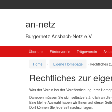
Springe
Zum
zum
Hauptmenü
Inhalt
springen
an-netz
Bürgernetz Ansbach-Netz e.V.
Über uns
Förderverein
Trägerverein
Aktue
Home
›
Eigene Homepage
›
Rechtliches 
Rechtliches zur ei
Was der Verein bei der Veröffentlichung Ihrer Ho
Daneben müssen Sie sich selbstverständlich an die 
Eine kleine Auswahl haben wir Ihnen auf dieser Sei
Dort können Sie jederzeit nachschlagen.