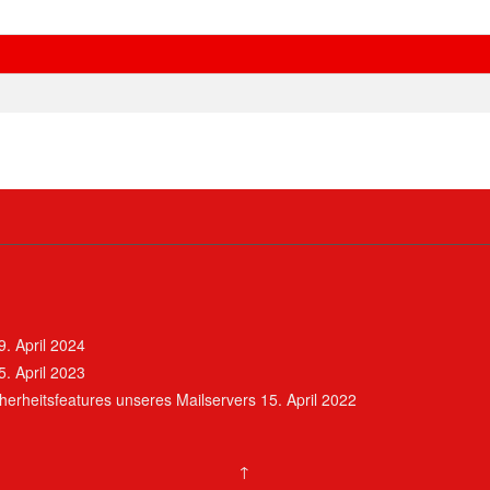
9. April 2024
5. April 2023
erheitsfeatures unseres Mailservers
15. April 2022
↑