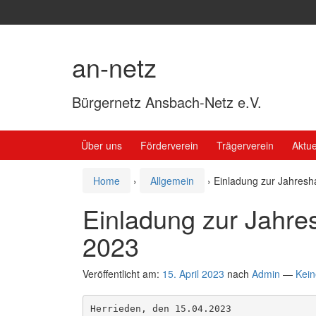
Springe
Zum
zum
Hauptmenü
Inhalt
springen
an-netz
Bürgernetz Ansbach-Netz e.V.
Über uns
Förderverein
Trägerverein
Aktue
Home
›
Allgemein
›
Einladung zur Jahres
Einladung zur Jahr
2023
Veröffentlicht am:
15. April 2023
nach
Admin
—
Kei
Herrieden, den 15.04.2023
