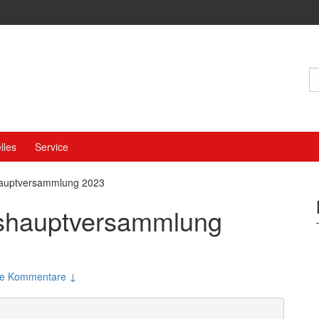
S
n
lles
Service
hauptversammlung 2023
eshauptversammlung
ne Kommentare ↓