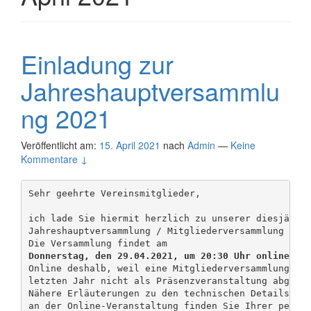
Einladung zur
Jahreshauptversammlu
ng 2021
Veröffentlicht am:
15. April 2021
nach
Admin
—
Keine
Kommentare ↓
Sehr geehrte Vereinsmitglieder,

ich lade Sie hiermit herzlich zu unserer diesjährig
Jahreshauptversammlung / Mitgliederversammlung im F
Donnerstag, den 29.04.2021, um 20:30 Uhr online
 sta
Online deshalb, weil eine Mitgliederversammlung im 
letzten Jahr nicht als Präsenzveranstaltung abgehal
Nähere Erläuterungen zu den technischen Details der
an der Online-Veranstaltung finden Sie Ihrer persön