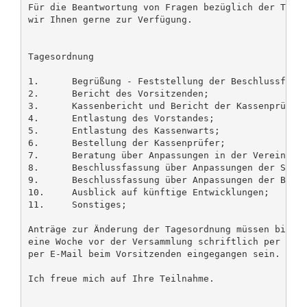
Für die Beantwortung von Fragen bezüglich der Teiln
wir Ihnen gerne zur Verfügung.

Tagesordnung

1.	Begrüßung - Feststellung der Beschlussfähigkeit;

2.	Bericht des Vorsitzenden;

3.	Kassenbericht und Bericht der Kassenprüfer;

4.	Entlastung des Vorstandes;

5.	Entlastung des Kassenwarts;

6.	Bestellung der Kassenprüfer;

7.	Beratung über Anpassungen in der Vereinssatzung;

8.	Beschlussfassung über Anpassungen der Satzung;

9.	Beschlussfassung über Anpassungen der Beitragssatzung;

10.	Ausblick auf künftige Entwicklungen;

11.	Sonstiges;

Anträge zur Änderung der Tagesordnung müssen bis sp
eine Woche vor der Versammlung schriftlich per Post
per E-Mail beim Vorsitzenden eingegangen sein.

Ich freue mich auf Ihre Teilnahme.
