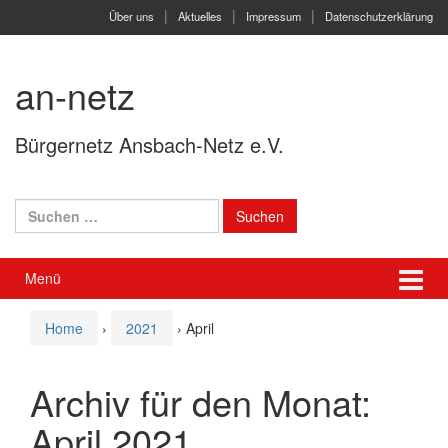
Springe
Zum
Über uns
Aktuelles
Impressum
Datenschutzerklärung
zum
Hauptmenü
Inhalt
springen
an-netz
Bürgernetz Ansbach-Netz e.V.
Suchen
nach:
Menü
Home
›
2021
›
April
Archiv für den Monat:
April 2021