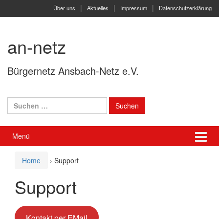
Springe
Zum
Über uns
Aktuelles
Impressum
Datenschutzerklärung
zum
Hauptmenü
Inhalt
springen
an-netz
Bürgernetz Ansbach-Netz e.V.
Suchen
nach:
Menü
Home
›
Support
Support
Kontakt per EMail