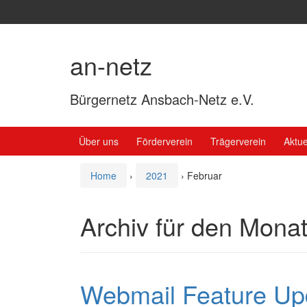
Springe
Zum
zum
Hauptmenü
Inhalt
springen
an-netz
Bürgernetz Ansbach-Netz e.V.
Über uns
Förderverein
Trägerverein
Aktue
Home
›
2021
›
Februar
Archiv für den Mona
Webmail Feature Up