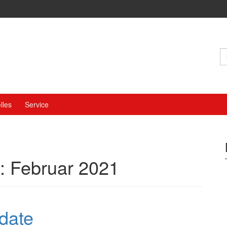
S
n
lles
Service
t:
Februar 2021
date