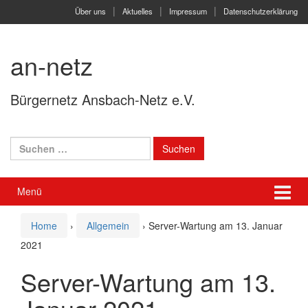
Springe
Zum
Über uns
Aktuelles
Impressum
Datenschutzerklärung
zum
Hauptmenü
Inhalt
springen
an-netz
Bürgernetz Ansbach-Netz e.V.
Suchen
nach:
Menü
Home
›
Allgemein
›
Server-Wartung am 13. Januar
2021
Server-Wartung am 13.