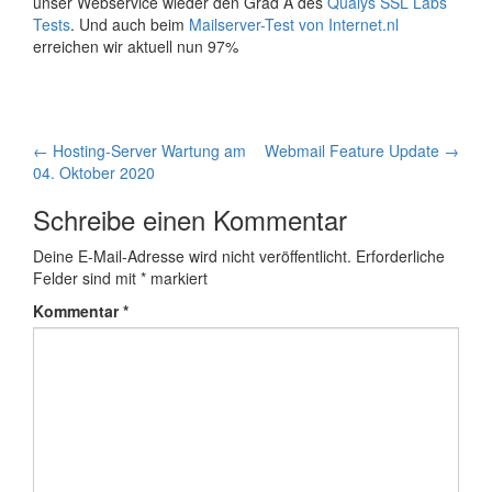
unser Webservice wieder den Grad A des
Qualys SSL Labs
Tests
. Und auch beim
Mailserver-Test von Internet.nl
erreichen wir aktuell nun 97%
Artikel-
←
Hosting-Server Wartung am
Webmail Feature Update
→
04. Oktober 2020
Navigation
Schreibe einen Kommentar
Deine E-Mail-Adresse wird nicht veröffentlicht.
Erforderliche
Felder sind mit
*
markiert
Kommentar
*