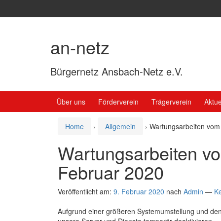
Springe
Zum
zum
Hauptmenü
Inhalt
springen
an-netz
Bürgernetz Ansbach-Netz e.V.
Über uns
Förderverein
Trägerverein
Aktue
Home
›
Allgemein
›
Wartungsarbeiten vom 
Wartungsarbeiten vo
Februar 2020
Veröffentlicht am:
9. Februar 2020
nach
Admin
—
K
Aufgrund einer größeren Systemumstellung und den