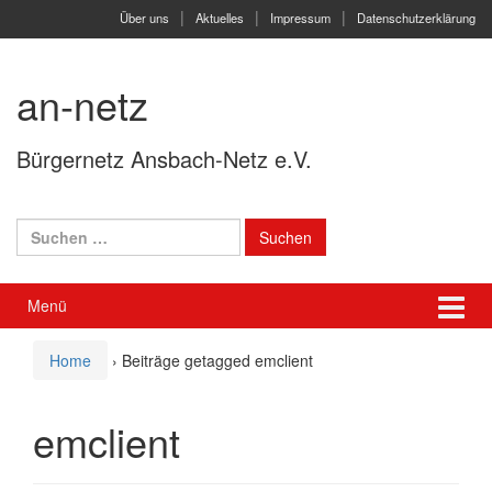
Springe
Zum
Über uns
Aktuelles
Impressum
Datenschutzerklärung
zum
Hauptmenü
Inhalt
springen
an-netz
Bürgernetz Ansbach-Netz e.V.
Suchen
nach:
Menü
Home
›
Beiträge getagged emclient
emclient