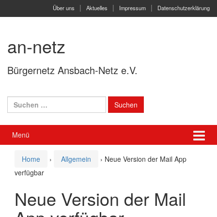
Springe
Zum
Über uns
Aktuelles
Impressum
Datenschutzerklärung
zum
Hauptmenü
Inhalt
springen
an-netz
Bürgernetz Ansbach-Netz e.V.
Suchen
nach:
Menü
Home
›
Allgemein
›
Neue Version der Mail App
verfügbar
Neue Version der Mail