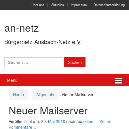
Springe
Zum
Über uns
Aktuelles
Impressum
Datenschutzerklärung
zum
Hauptmenü
Inhalt
springen
an-netz
Bürgernetz Ansbach-Netz e.V.
Suchen
nach:
Menü
Home
›
Allgemein
›
Neuer Mailserver
Neuer Mailserver
Veröffentlicht am:
30. Mai 2016
nach
redaktion
—
Keine
Kommentare ↓